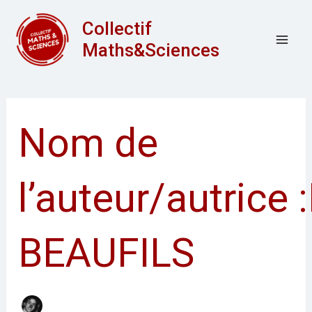
Aller
Rechercher :
Mai
Collectif
au
Men
Maths&Sciences
contenu
Nom de
l’auteur/autrice 
BEAUFILS