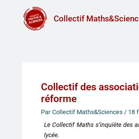
Aller
au
Collectif Maths&Scien
contenu
Collectif des associ
réforme
Par
Collectif Maths&Sciences
/
18 
Le Collectif Maths s’inquiète des 
lycée.