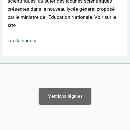
scientifiques au sujet des lacunes scientifiques
ouverte
présentes dans le nouveau lycée général proposé
au
par le ministre de l’Education Nationale. Voir sur le
ministre
site
de
l’Éducation
Lire la suite »
nationale
Mentions légales