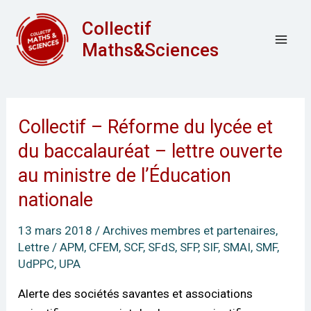
Aller
Mai
Collectif
au
Men
Maths&Sciences
contenu
Collectif – Réforme du lycée et
Collectif
–
du baccalauréat – lettre ouverte
Réforme
au ministre de l’Éducation
du
nationale
lycée
et
13 mars 2018
/
Archives membres et partenaires
,
du
Lettre
/
APM
,
CFEM
,
SCF
,
SFdS
,
SFP
,
SIF
,
SMAI
,
SMF
,
baccalauréat
UdPPC
,
UPA
–
Alerte des sociétés savantes et associations
lettre