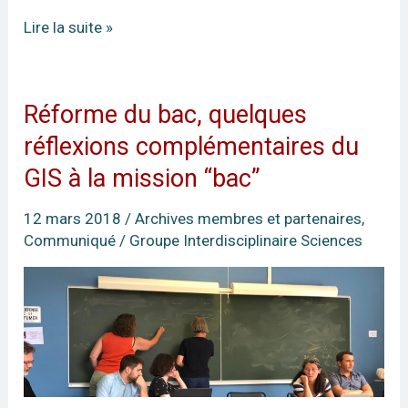
Lire la suite »
Réforme du bac, quelques
Réforme
du
réflexions complémentaires du
bac,
GIS à la mission “bac”
quelques
réflexions
12 mars 2018
/
Archives membres et partenaires
,
complémentaires
Communiqué
/
Groupe Interdisciplinaire Sciences
du
GIS
à
la
mission
“bac”