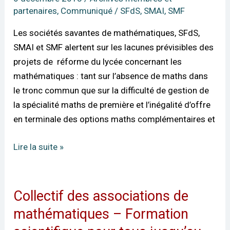
Alerte
partenaires
,
Communiqué
/
SFdS
,
SMAI
,
SMF
sur
Les sociétés savantes de mathématiques, SFdS,
les
SMAI et SMF alertent sur les lacunes prévisibles des
lacunes
projets de réforme du lycée concernant les
de
mathématiques : tant sur l’absence de maths dans
la
le tronc commun que sur la difficulté de gestion de
réforme
la spécialité maths de première et l’inégalité d’offre
du
en terminale des options maths complémentaires et
lycée
Lire la suite »
Collectif des associations de
Collectif
des
mathématiques – Formation
associations