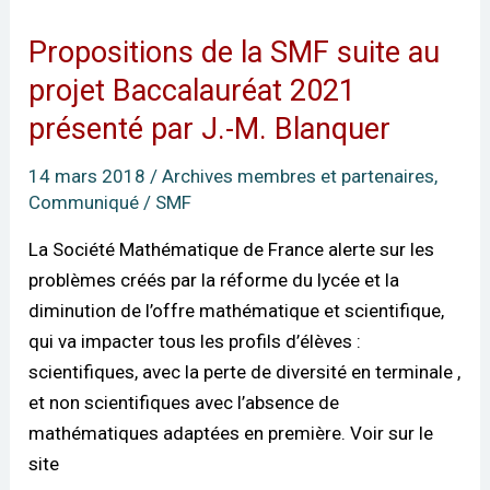
Propositions de la SMF suite au
Propositions
de
projet Baccalauréat 2021
la
présenté par J.-M. Blanquer
SMF
suite
14 mars 2018
/
Archives membres et partenaires
,
au
Communiqué
/
SMF
projet
La Société Mathématique de France alerte sur les
Baccalauréat
problèmes créés par la réforme du lycée et la
2021
diminution de l’offre mathématique et scientifique,
présenté
qui va impacter tous les profils d’élèves :
par
scientifiques, avec la perte de diversité en terminale ,
J.-
et non scientifiques avec l’absence de
M.
mathématiques adaptées en première. Voir sur le
Blanquer
site