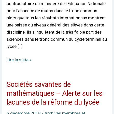
socle
contradictoire du ministère de l’Education Nationale
commun
pour l’absence de maths dans le tronc commun
de
alors que tous les résultats internationaux montrent
la
une baisse du niveau général des élèves dans cette
voie
discipline. Ils s’inquiètent de la très faible part des
générale
sciences dans le tronc commun du cycle terminal au
au
lycée […]
lycée
Lire la suite »
Sociétés savantes de
Sociétés
savantes
mathématiques – Alerte sur les
de
lacunes de la réforme du lycée
mathématiques
–
6 décembre 2018
/
Archives membres et