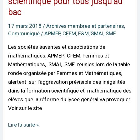
scientifique pour tous jusqu’au
de
bac
mathématiques
–
17 mars 2018
/
Archives membres et partenaires
,
Formation
Communiqué
/
APMEP
,
CFEM
,
F&M
,
SMAI
,
SMF
scientifique
Les sociétés savantes et associations de
pour
mathématiques, APMEP, CFEM, Femmes et
tous
Mathématiques, SMAI, SMF réunies lors de la table
jusqu’au
ronde organisée par Femmes et Mathématiques,
bac
alertent sur l’aggravation prévisible des inégalités
dans la formation scientifique et mathématique des
élèves que la réforme du lycée général va provoquer.
Voir sur le site
Lire la suite »