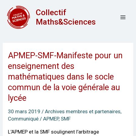
Aller
Mai
Collectif
au
Men
Maths&Sciences
contenu
APMEP-SMF-Manifeste pour un
APMEP-
SMF-
enseignement des
Manifeste
mathématiques dans le socle
pour
commun de la voie générale au
un
lycée
enseignement
des
30 mars 2019
/
Archives membres et partenaires
,
mathématiques
Communiqué
/
APMEP
,
SMF
dans
le
L’APMEP et la SMF soulignent l’arbitrage