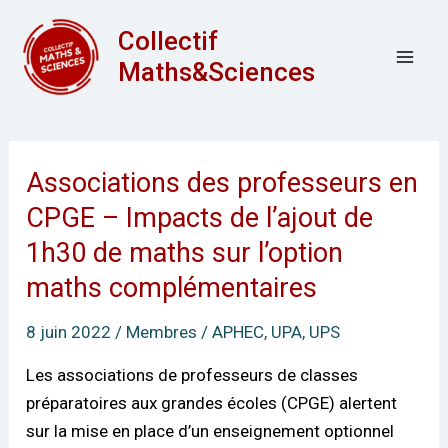
Aller
Mai
Collectif
au
Men
Maths&Sciences
contenu
Associations des professeurs en
Associations
des
CPGE – Impacts de l’ajout de
professeurs
1h30 de maths sur l’option
en
maths complémentaires
CPGE
–
8 juin 2022
/
Membres
/
APHEC
,
UPA
,
UPS
Impacts
Les associations de professeurs de classes
de
préparatoires aux grandes écoles (CPGE) alertent
l’ajout
sur la mise en place d’un enseignement optionnel
de