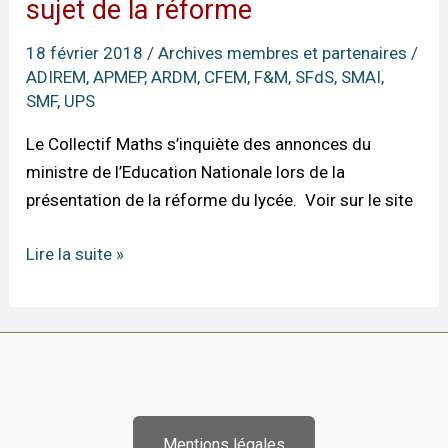
sujet de la réforme
de
mathématiques-
18 février 2018
/
Archives membres et partenaires
/
Communiqué
ADIREM
,
APMEP
,
ARDM
,
CFEM
,
F&M
,
SFdS
,
SMAI
,
SMF
,
UPS
au
sujet
Le Collectif Maths s’inquiète des annonces du
de
ministre de l’Education Nationale lors de la
la
présentation de la réforme du lycée. Voir sur le site
réforme
Lire la suite »
Mentions légales