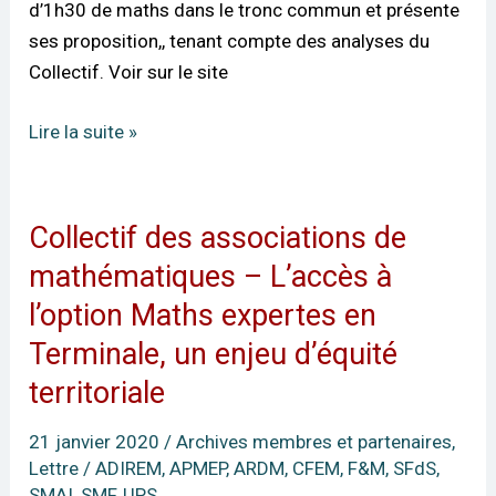
d’1h30 de maths dans le tronc commun et présente
au
ses proposition,, tenant compte des analyses du
lycée
Collectif. Voir sur le site
Lire la suite »
Collectif des associations de
Collectif
des
mathématiques – L’accès à
associations
l’option Maths expertes en
de
Terminale, un enjeu d’équité
mathématiques
territoriale
–
L’accès
21 janvier 2020
/
Archives membres et partenaires
,
à
Lettre
/
ADIREM
,
APMEP
,
ARDM
,
CFEM
,
F&M
,
SFdS
,
l’option
SMAI
,
SMF
,
UPS