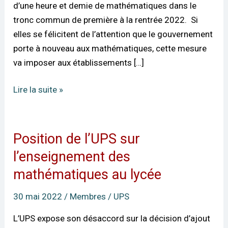
d’une heure et demie de mathématiques dans le
1h30
tronc commun de première à la rentrée 2022. Si
de
elles se félicitent de l’attention que le gouvernement
maths
porte à nouveau aux mathématiques, cette mesure
sur
va imposer aux établissements […]
l’option
maths
Lire la suite »
complémentaires
Position de l’UPS sur
Position
de
l’enseignement des
l’UPS
mathématiques au lycée
sur
l’enseignement
30 mai 2022
/
Membres
/
UPS
des
L’UPS expose son désaccord sur la décision d’ajout
mathématiques