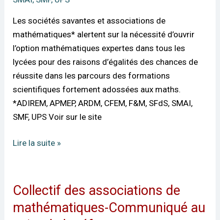
Maths
Les sociétés savantes et associations de
expertes
mathématiques* alertent sur la nécessité d’ouvrir
en
l’option mathématiques expertes dans tous les
Terminale,
lycées pour des raisons d’égalités des chances de
un
réussite dans les parcours des formations
enjeu
scientifiques fortement adossées aux maths.
d’équité
*ADIREM, APMEP, ARDM, CFEM, F&M, SFdS, SMAI,
territoriale
SMF, UPS Voir sur le site
Lire la suite »
Collectif des associations de
Collectif
des
mathématiques-Communiqué au
associations