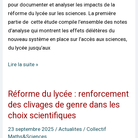
pour documenter et analyser les impacts de la
une
réforme du lycée sur les sciences. La première
ambition
partie de cette étude compile l’ensemble des notes
scientifique
d’analyse qui montrent les effets délétères du
nouveau système en place sur l’accès aux sciences,
du lycée jusqu’aux
Lire la suite »
Réforme du lycée : renforcement
Réforme
du
des clivages de genre dans les
lycée :
choix scientifiques
renforcement
des
23 septembre 2025
/
Actualites
/
Collectif
clivages
Maths&Sciences