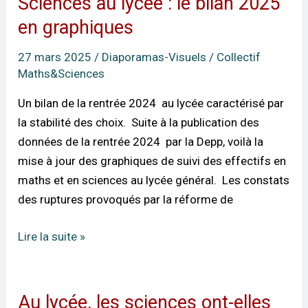
Sciences au lycée : le bilan 2025
Sciences
au
en graphiques
lycée
27 mars 2025
/
Diaporamas-Visuels
/
Collectif
:
Maths&Sciences
le
bilan
Un bilan de la rentrée 2024 au lycée caractérisé par
2025
la stabilité des choix. Suite à la publication des
en
données de la rentrée 2024 par la Depp, voilà la
graphiques
mise à jour des graphiques de suivi des effectifs en
maths et en sciences au lycée général. Les constats
des ruptures provoqués par la réforme de
Lire la suite »
Au lycée, les sciences ont-elles
Au