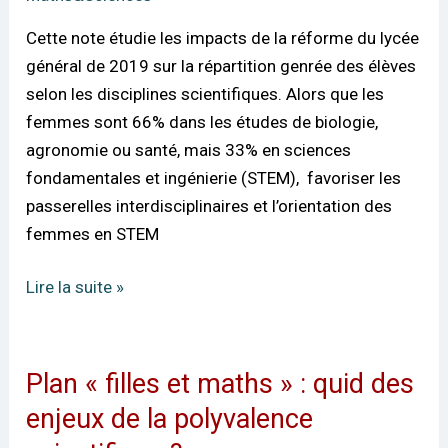
de
Cette note étudie les impacts de la réforme du lycée
genre
général de 2019 sur la répartition genrée des élèves
dans
selon les disciplines scientifiques. Alors que les
les
femmes sont 66% dans les études de biologie,
choix
agronomie ou santé, mais 33% en sciences
scientifiques
fondamentales et ingénierie (STEM), favoriser les
passerelles interdisciplinaires et l’orientation des
femmes en STEM
Lire la suite »
Plan « filles et maths » : quid des
Plan
« filles
enjeux de la polyvalence
et