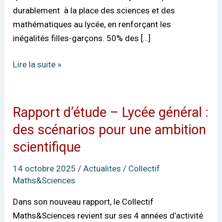
durablement à la place des sciences et des
mathématiques au lycée, en renforçant les
inégalités filles-garçons. 50% des […]
Lire la suite »
Rapport d’étude – Lycée général :
Rapport
d’étude
des scénarios pour une ambition
–
scientifique
Lycée
général
14 octobre 2025
/
Actualites
/
Collectif
:
Maths&Sciences
des
Dans son nouveau rapport, le Collectif
scénarios
Maths&Sciences revient sur ses 4 années d’activité
pour