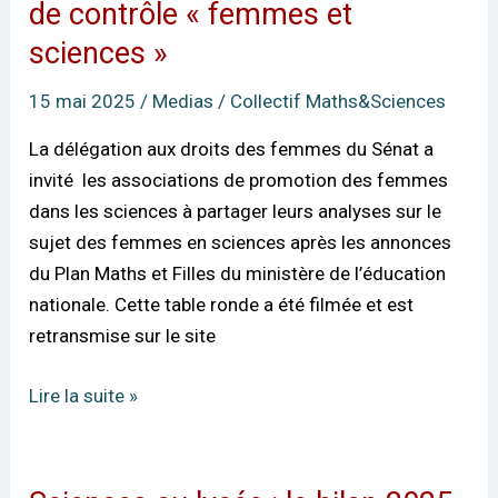
ronde
de contrôle « femmes et
au
sciences »
Sénat
:
15 mai 2025
/
Medias
/
Collectif Maths&Sciences
mission
La délégation aux droits des femmes du Sénat a
de
invité les associations de promotion des femmes
contrôle
dans les sciences à partager leurs analyses sur le
« femmes
sujet des femmes en sciences après les annonces
et
du Plan Maths et Filles du ministère de l’éducation
sciences »
nationale. Cette table ronde a été filmée et est
retransmise sur le site
Lire la suite »