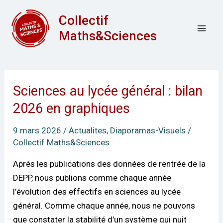
Aller
Mai
Collectif
au
Men
Maths&Sciences
contenu
Sciences au lycée général : bilan
Sciences
au
2026 en graphiques
lycée
9 mars 2026
/
Actualites
,
Diaporamas-Visuels
/
général
Collectif Maths&Sciences
:
bilan
Après les publications des données de rentrée de la
2026
DEPP, nous publions comme chaque année
en
l’évolution des effectifs en sciences au lycée
graphiques
général. Comme chaque année, nous ne pouvons
que constater la stabilité d’un système qui nuit