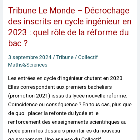
Tribune Le Monde – Décrochage
Tribune
Le
des inscrits en cycle ingénieur en
Monde
2023 : quel rôle de la réforme du
–
bac ?
Décrochage
des
3 septembre 2024
/
Tribune
/
Collectif
inscrits
Maths&Sciences
en
Les entrées en cycle d’ingénieur chutent en 2023.
cycle
Elles correspondent aux premiers bacheliers
ingénieur en
(promotion 2021) issus du lycée nouvelle réforme.
2023
Coïncidence ou conséquence ? En tous cas, plus que
:
de quoi placer la refonte du lycée et le
quel
renforcement des enseignements scientifiques au
rôle
lycée parmi les dossiers prioritaires du nouveau
de
gouvernement. Une analyse du Collectif