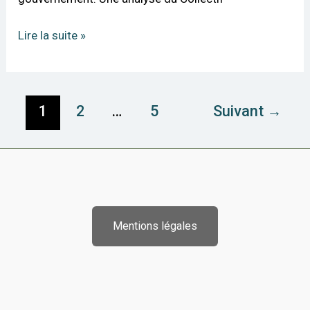
la
réforme
Lire la suite »
du
bac
?
1
2
…
5
Suivant
→
Mentions légales