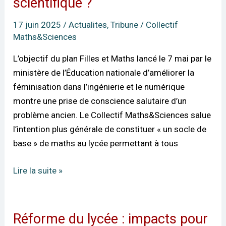
scientifique ?
maths »
:
17 juin 2025
/
Actualites
,
Tribune
/
Collectif
quid
Maths&Sciences
des
L’objectif du plan Filles et Maths lancé le 7 mai par le
enjeux
ministère de l’Éducation nationale d’améliorer la
de
féminisation dans l’ingénierie et le numérique
la
montre une prise de conscience salutaire d’un
polyvalence
problème ancien. Le Collectif Maths&Sciences salue
scientifique
l’intention plus générale de constituer « un socle de
?
base » de maths au lycée permettant à tous
Lire la suite »
Réforme du lycée : impacts pour
Réforme