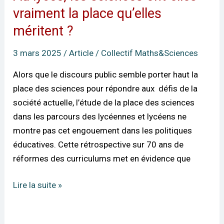
lycée,
vraiment la place qu’elles
les
méritent ?
sciences
ont-
3 mars 2025
/
Article
/
Collectif Maths&Sciences
elles
Alors que le discours public semble porter haut la
vraiment
place des sciences pour répondre aux défis de la
la
société actuelle, l’étude de la place des sciences
place
dans les parcours des lycéennes et lycéens ne
qu’elles
montre pas cet engouement dans les politiques
méritent
éducatives. Cette rétrospective sur 70 ans de
?
réformes des curriculums met en évidence que
Lire la suite »