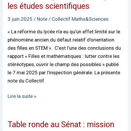
du
les études scientifiques
lycée
3 juin 2025
/
Note
/
Collectif Maths&Sciences
:
impacts
« La réforme du lycée n’a eu qu’un effet limité sur le
pour
phénomène ancien du défaut relatif d’orientation
les
des filles en STEM ». C’est l’une des conclusions du
études
rapport « Filles et mathématiques : lutter contre les
scientifiques
stéréotypes, ouvrir le champ des possibles » publié
le 7 mai 2025 par l’inspection générale. La présente
note du Collectif
Lire la suite »
Table ronde au Sénat : mission
Table